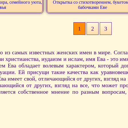
ира, семейного уюта,
Открытка со стихотворением, букетом
вья
бабочками Еве
1
2
3
но из самых известных женских имен в мире. Согл
ви христианства, иудаизм и ислам, имя Ева - это и
м Ева обладает волевым характером, который доп
уации. Ей присущи такие качества как уравновеш
ва имеет свой, отличающийся от других, взгляд на 
чающийся от других, взгляд на все, что может про
ляется собственное мнение по разным вопросам, 