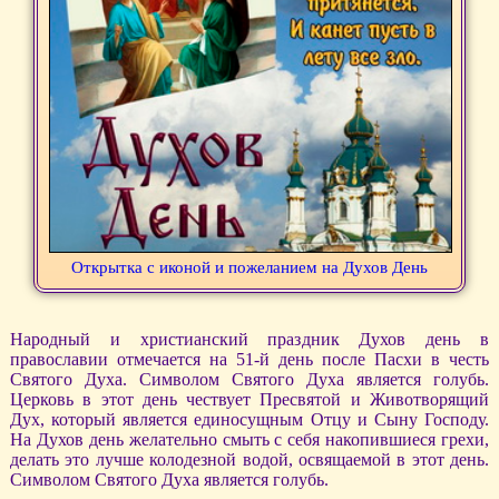
Открытка с иконой и пожеланием на Духов День
Народный и христианский праздник Духов день в
православии отмечается на 51-й день после Пасхи в честь
Святого Духа. Символом Святого Духа является голубь.
Церковь в этот день чествует Пресвятой и Животворящий
Дух, который является единосущным Отцу и Сыну Господу.
На Духов день желательно смыть с себя накопившиеся грехи,
делать это лучше колодезной водой, освящаемой в этот день.
Символом Святого Духа является голубь.