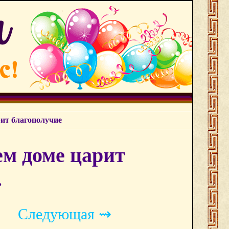
рит благополучие
ем доме царит
.
Следующая ⇝