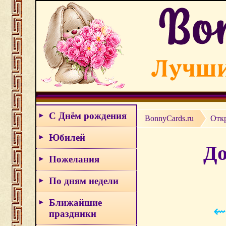
С Днём рождения
BonnyCards.ru
Отк
Юбилей
До
Пожелания
По дням недели
Ближайшие
⇜
праздники