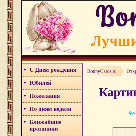
С Днём рождения
BonnyCards.ru
Отк
Юбилей
Картин
Пожелания
По дням недели
⇜
Ближайшие
праздники