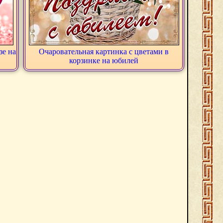
зе на
Очаровательная картинка с цветами в
корзинке на юбилей