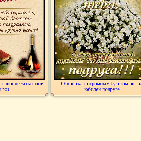
х с юбилеем на фоне
Открытка с огромным букетом роз н
и роз
юбилей подруге