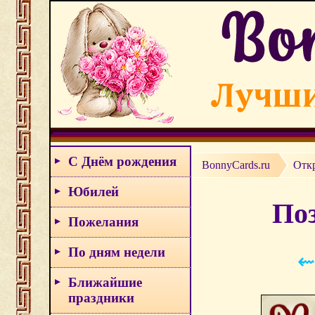
С Днём рождения
BonnyCards.ru
Отк
Юбилей
Поз
Пожелания
По дням недели
⇜
Ближайшие
праздники