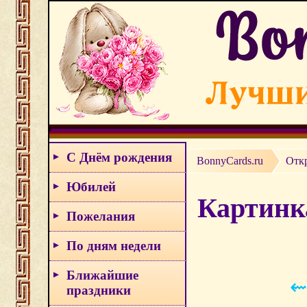
С Днём рождения
BonnyCards.ru
Отк
Юбилей
Картинк
Пожелания
По дням недели
Ближайшие
⇜
праздники