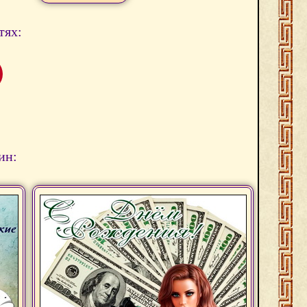
тях:
ин: