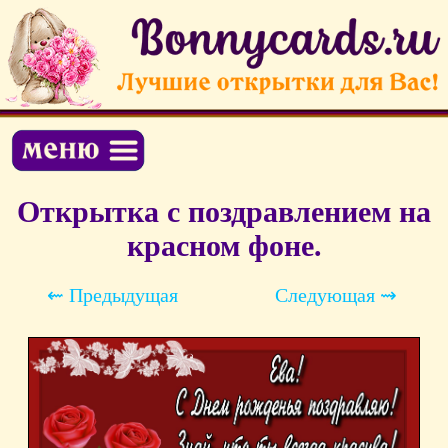
Открытка с поздравлением на
красном фоне.
⇜ Предыдущая
Следующая ⇝