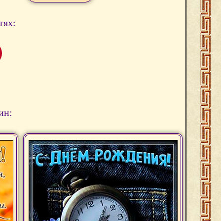
тях:
ин: