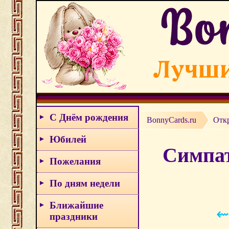
С Днём рождения
BonnyCards.ru
Отк
Юбилей
Симпат
Пожелания
По дням недели
Ближайшие
⇜
праздники