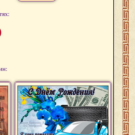
тях:
ин: