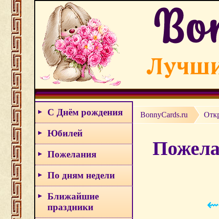
С Днём рождения
BonnyCards.ru
Отк
Юбилей
Пожела
Пожелания
По дням недели
Ближайшие
⇜
праздники