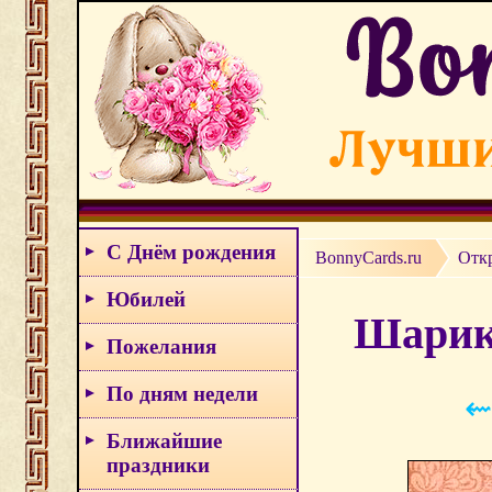
С Днём рождения
BonnyCards.ru
Отк
Юбилей
Шарики
Пожелания
По дням недели
⇜
Ближайшие
праздники