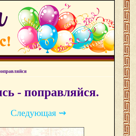
 поправляйся
сь - поправляйся.
Следующая ⇝