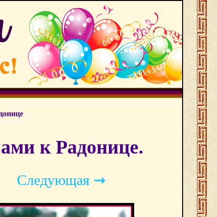
адонице
чами к Радонице.
Следующая ⇝