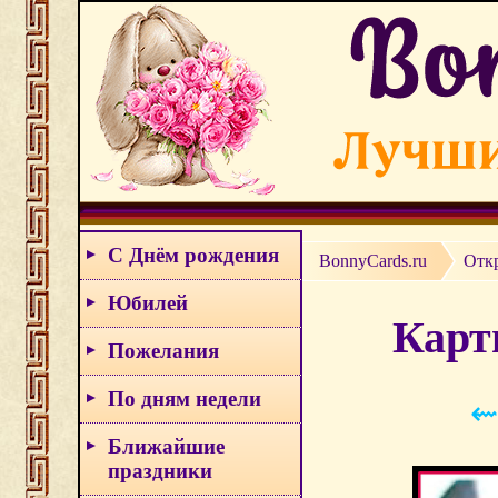
С Днём рождения
BonnyCards.ru
Отк
Юбилей
Карт
Пожелания
По дням недели
⇜
Ближайшие
праздники