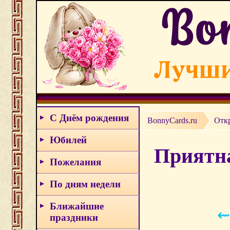
С Днём рождения
BonnyCards.ru
Отк
Юбилей
Приятна
Пожелания
По дням недели
Ближайшие
⇜
праздники