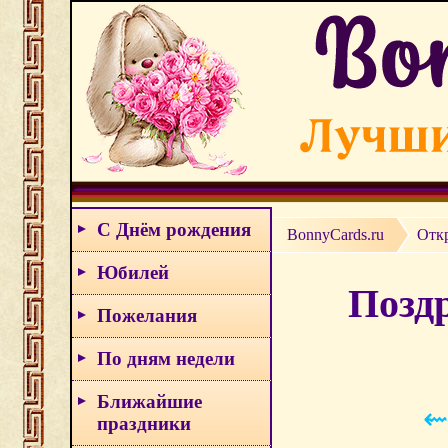
С Днём рождения
BonnyCards.ru
Отк
Юбилей
Позд
Пожелания
По дням недели
Ближайшие
⇜
праздники