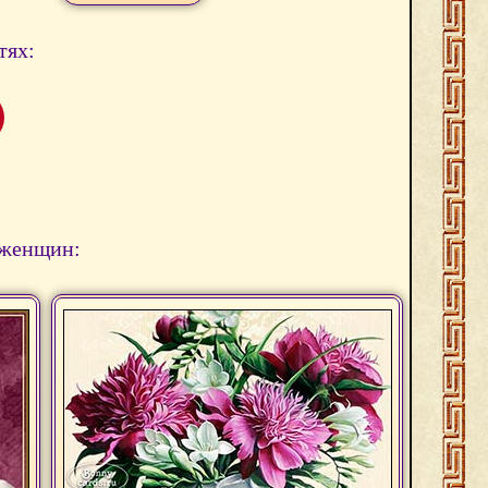
тях:
 женщин: