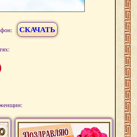
СКАЧАТЬ
ефон:
тях:
 женщин: