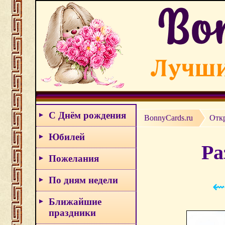
С Днём рождения
BonnyCards.ru
Отк
Юбилей
Ра
Пожелания
По дням недели
⇜
Ближайшие
праздники