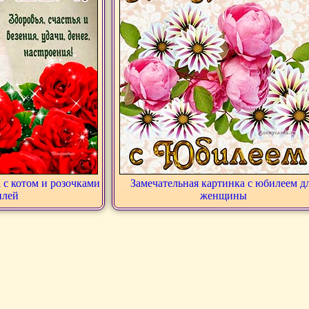
 с котом и розочками
Замечательная картинка с юбилеем д
илей
женщины