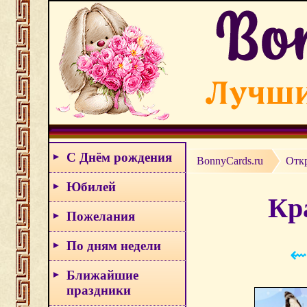
С Днём рождения
BonnyCards.ru
Отк
Юбилей
Кр
Пожелания
По дням недели
⇜
Ближайшие
праздники