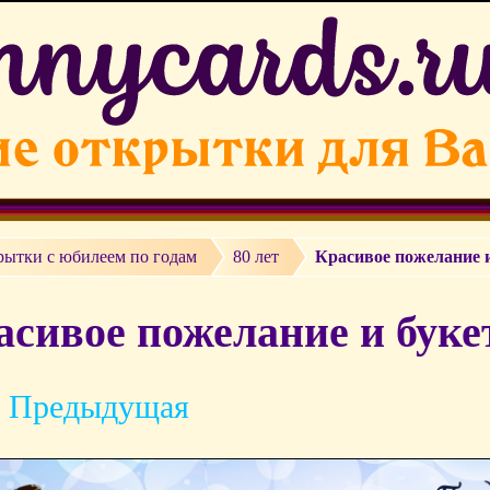
рытки c юбилеем по годам
80 лет
Красивое пожелание и
асивое пожелание и буке
 Предыдущая