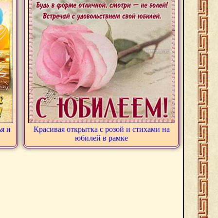
я и
Красивая открытка с розой и стихами на
юбилей в рамке