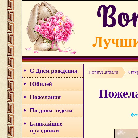
С Днём рождения
BonnyCards.ru
Отк
Юбилей
Пожела
Пожелания
По дням недели
⇜
Ближайшие
праздники