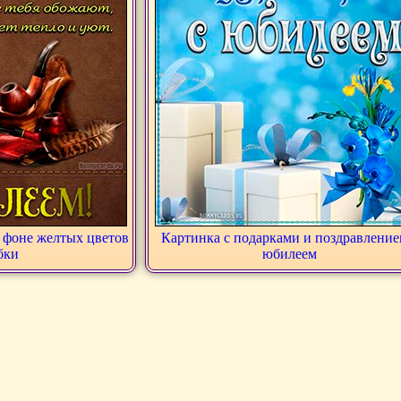
 фоне желтых цветов
Картинка с подарками и поздравление
бки
юбилеем