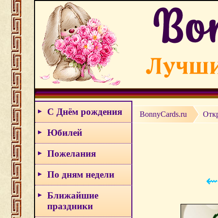
С Днём рождения
BonnyCards.ru
Отк
Юбилей
Пожелания
По дням недели
⇜
Ближайшие
праздники