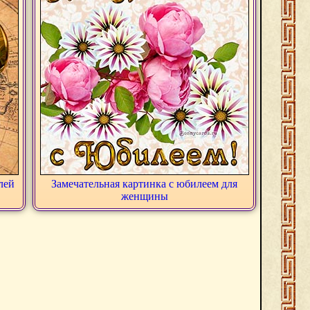
лей
Замечательная картинка с юбилеем для
женщины