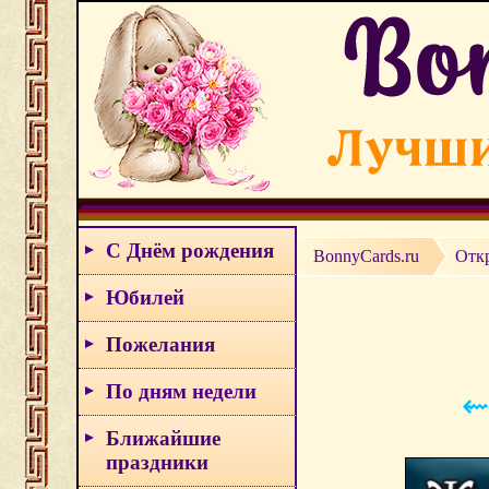
С Днём рождения
BonnyCards.ru
Отк
Юбилей
Пожелания
По дням недели
⇜
Ближайшие
праздники