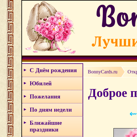
С Днём рождения
BonnyCards.ru
Отк
Юбилей
Доброе 
Пожелания
По дням недели
⇜
Ближайшие
праздники