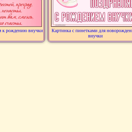
м к рождению внучки
Картинка с пинетками для новорожде
внучки