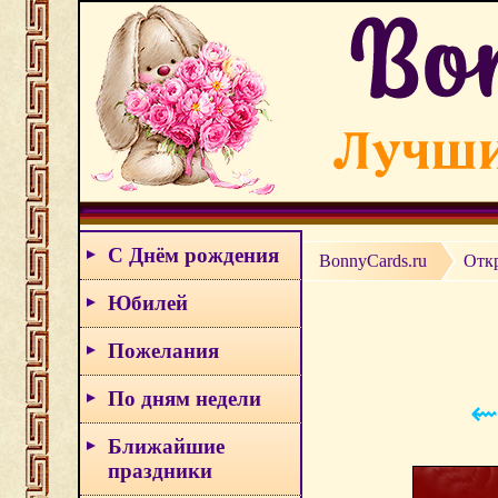
С Днём рождения
BonnyCards.ru
Отк
Юбилей
Пожелания
По дням недели
⇜
Ближайшие
праздники