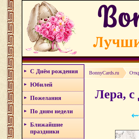
С Днём рождения
BonnyCards.ru
Отк
Юбилей
Лера, с
Пожелания
По дням недели
⇜
Ближайшие
праздники