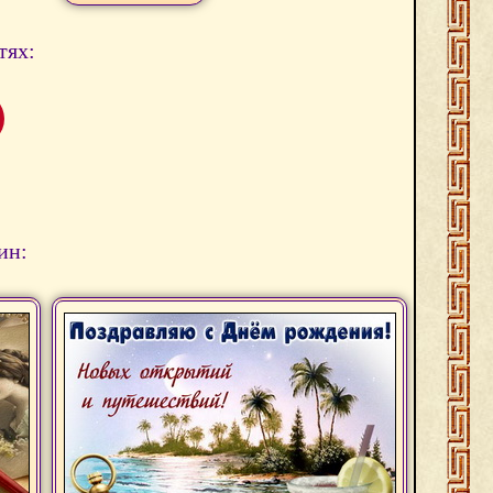
тях:
ин: