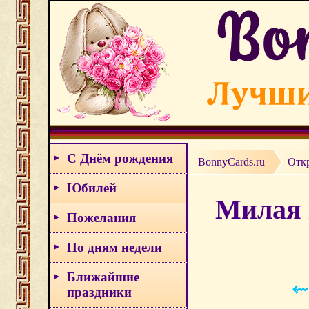
С Днём рождения
BonnyCards.ru
Отк
Юбилей
Милая 
Пожелания
По дням недели
Ближайшие
⇜
праздники