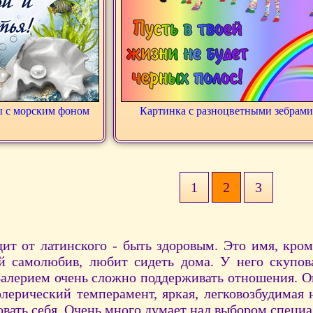
ы с морским фоном
Картинка с разноцветными зебрами
1
2
3
ит от латинского - быть здоровым. Это имя, кроме
й самолюбив, любит сидеть дома. У него скупов
алерием очень сложно поддерживать отношения. Он 
олерический темперамент, яркая, легковозбудимая
овать себя. Очень много думает над выбором специа