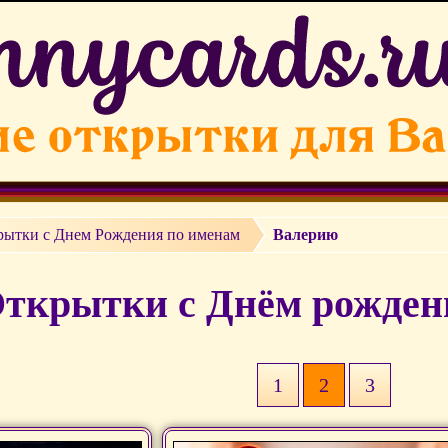
рытки c Днем Рождения по именам
Валерию
ткрытки с Днём рожден
1
2
3