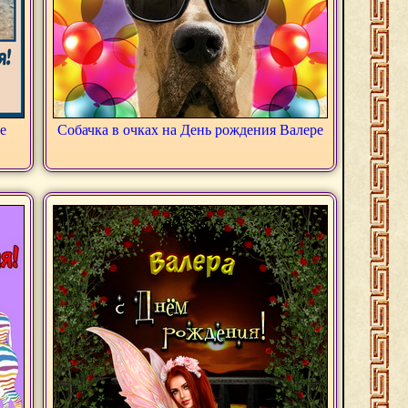
е
Собачка в очках на День рождения Валере