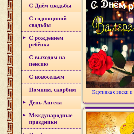
С Днём свадьбы
С годовщиной
свадьбы
С рождением
ребёнка
С выходом на
пенсию
С новосельем
Помним, скорбим
Картинка с виски и
День Ангела
Международные
праздники