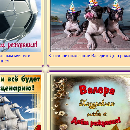
ольным мячом и
Красивое пожелание Валере к Дню рож
нием