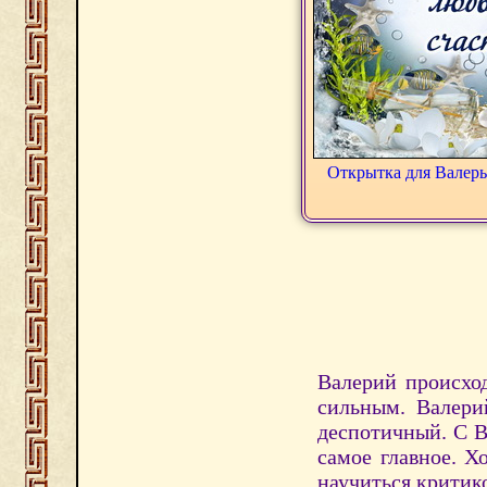
Открытка для Валер
Валерий происход
сильным. Валери
деспотичный. С В
самое главное. Х
научиться критик