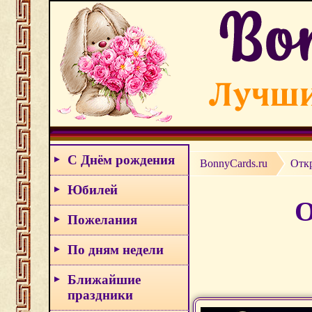
С Днём рождения
BonnyCards.ru
Отк
Юбилей
О
Пожелания
По дням недели
Ближайшие
праздники