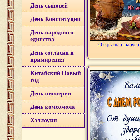
День сыновей
День Конституции
День народного
единства
Открытка с парусн
День согласия и
примирения
Китайский Новый
год
День пионерии
День комсомола
Хэллоуин