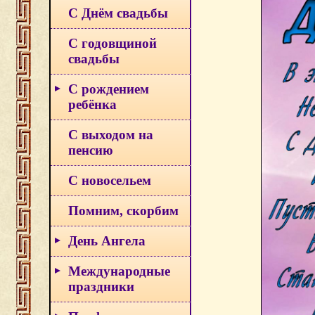
С Днём свадьбы
С годовщиной
свадьбы
С рождением
ребёнка
С выходом на
пенсию
С новосельем
Помним, скорбим
День Ангела
Международные
праздники