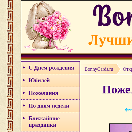
С Днём рождения
BonnyCards.ru
Отк
Юбилей
Пожел
Пожелания
По дням недели
⇜
Ближайшие
праздники