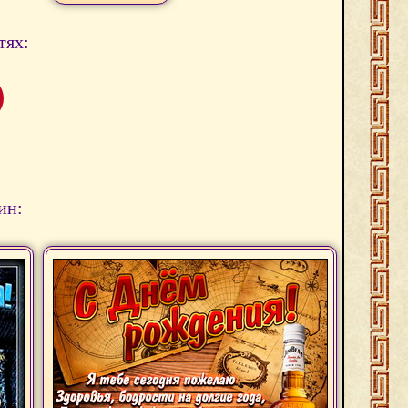
тях:
ин: