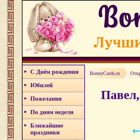
С Днём рождения
BonnyCards.ru
Отк
Юбилей
Павел,
Пожелания
По дням недели
Ближайшие
⇜
праздники