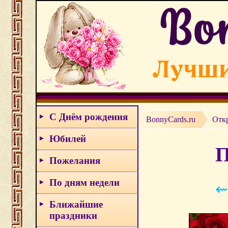
С Днём рождения
BonnyCards.ru
Отк
Юбилей
П
Пожелания
По дням недели
⇜
Ближайшие
праздники