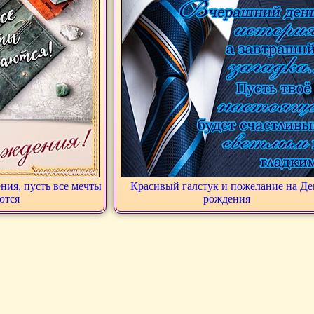
ния, пусть все мечты
Красивый галстук и пожелание на Де
ются
рождения