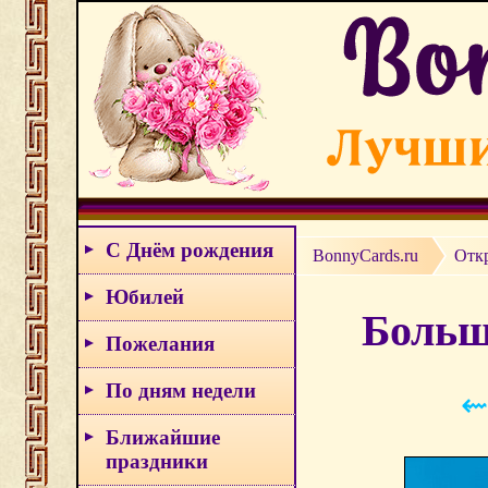
С Днём рождения
BonnyCards.ru
Отк
Юбилей
Больш
Пожелания
По дням недели
⇜
Ближайшие
праздники