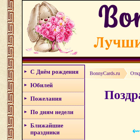
С Днём рождения
BonnyCards.ru
Отк
Юбилей
Поздр
Пожелания
По дням недели
Ближайшие
⇜
праздники