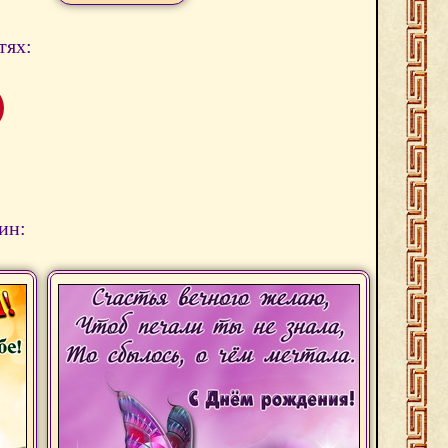
тях:
ин: