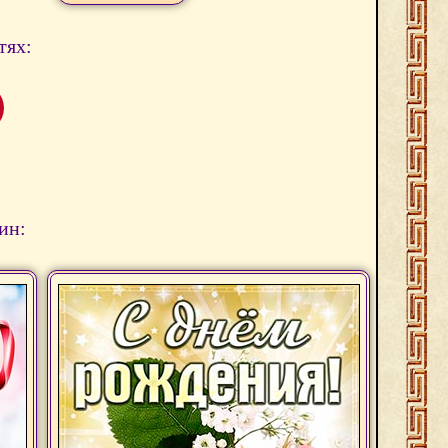
тях:
ин: