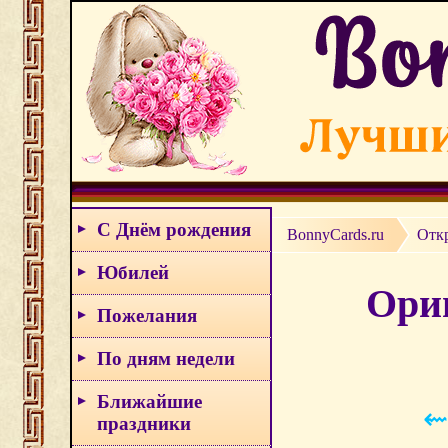
С Днём рождения
BonnyCards.ru
Отк
Юбилей
Ориг
Пожелания
По дням недели
Ближайшие
⇜
праздники