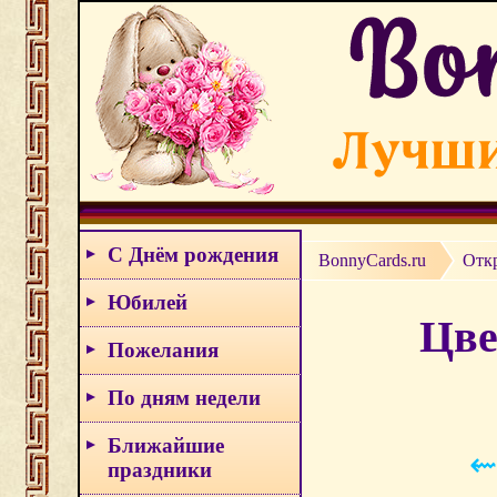
С Днём рождения
BonnyCards.ru
Отк
Юбилей
Цве
Пожелания
По дням недели
Ближайшие
⇜
праздники