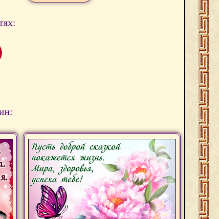
тях:
ин: