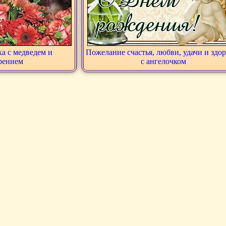
а с медведем и
Пожелание счастья, любви, удачи и здо
рением
с ангелочком