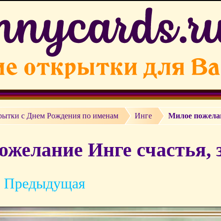
рытки c Днем Рождения по именам
Инге
Милое пожелан
ожелание Инге счастья, 
 Предыдущая