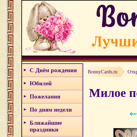
С Днём рождения
BonnyCards.ru
Отк
Юбилей
Милое п
Пожелания
По дням недели
⇜
Ближайшие
праздники