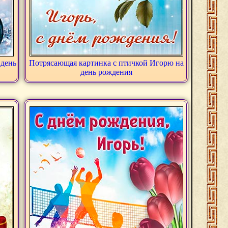
 день
Потрясающая картинка с птичкой Игорю на
день рождения