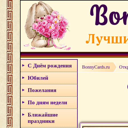
С Днём рождения
BonnyCards.ru
Отк
Юбилей
Пожелания
По дням недели
Ближайшие
праздники