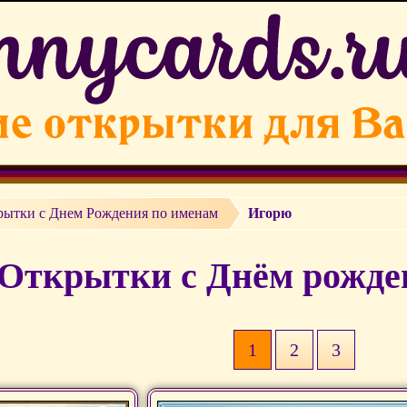
рытки c Днем Рождения по именам
Игорю
Открытки с Днём рожде
1
2
3