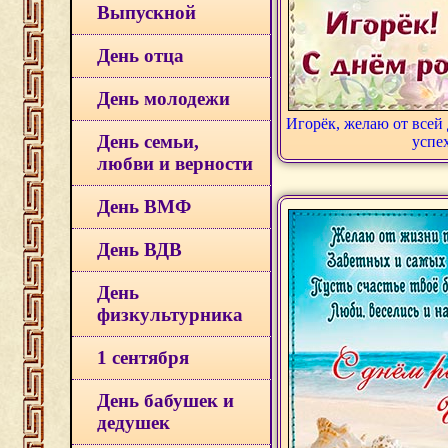
Выпускной
День отца
День молодежи
Игорёк, желаю от всей
День семьи,
успе
любви и верности
День ВМФ
День ВДВ
День
физкультурника
1 сентября
День бабушек и
дедушек