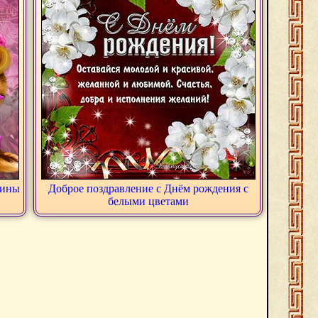
щины
Доброе поздравление с Днём рождения с
белыми цветами