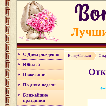
С Днём рождения
BonnyCards.ru
Отк
Юбилей
Отк
Пожелания
По дням недели
⇜
Ближайшие
праздники