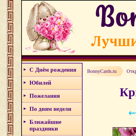
С Днём рождения
BonnyCards.ru
Отк
Юбилей
Кр
Пожелания
По дням недели
⇜
Ближайшие
праздники