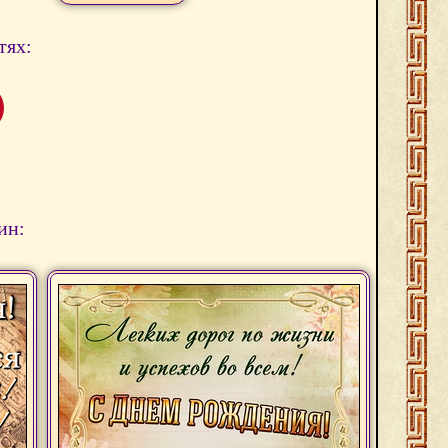
тях:
ин: