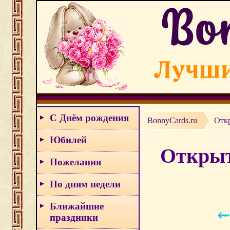
С Днём рождения
BonnyCards.ru
Отк
Юбилей
Открыт
Пожелания
По дням недели
Ближайшие
⇜
праздники