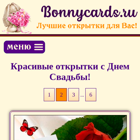
Красивые открытки c Днем
Свадьбы!
1
2
3
6
...