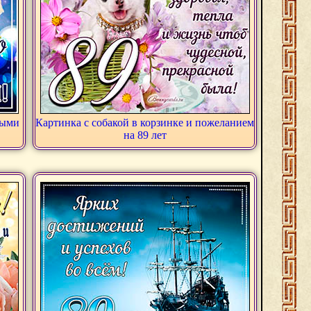
лыми
Картинка с собакой в корзинке и пожеланием
на 89 лет