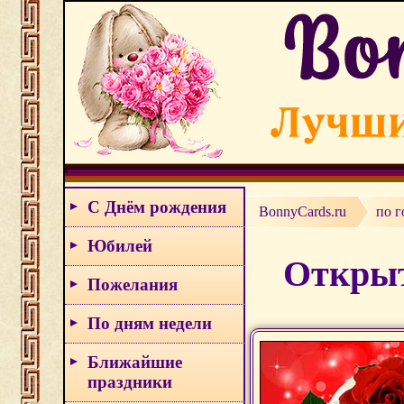
С Днём рождения
BonnyCards.ru
по г
Юбилей
Открыт
Пожелания
По дням недели
Ближайшие
праздники