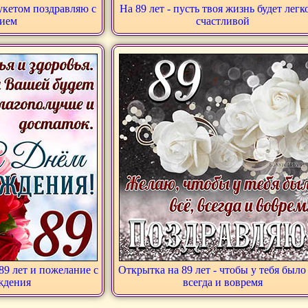
укетом поздравляю с
На 89 лет - пусть твоя жизнь будет легк
тием
счастливой
89 лет и пожелание с
Открытка на 89 лет - чтобы у тебя было 
ждения
всегда и вовремя