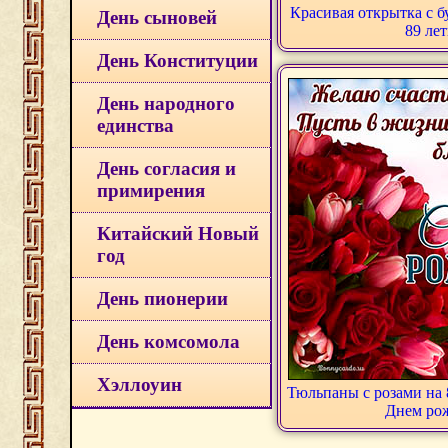
Красивая открытка с б
День сыновей
89 ле
День Конституции
День народного
единства
День согласия и
примирения
Китайский Новый
год
День пионерии
День комсомола
Хэллоуин
Тюльпаны с розами на 
Днем ро