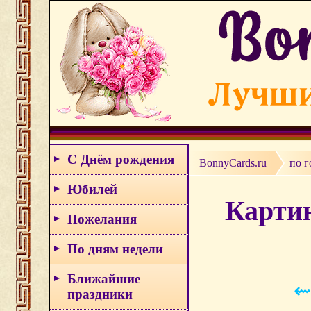
С Днём рождения
BonnyCards.ru
по г
Юбилей
Картин
Пожелания
По дням недели
Ближайшие
⇜
праздники