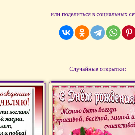
или поделиться в социальных се
Случайные открытки: