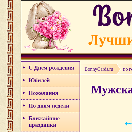
С Днём рождения
BonnyCards.ru
по г
Юбилей
Мужская
Пожелания
По дням недели
Ближайшие
⇜
праздники