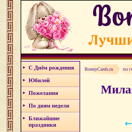
С Днём рождения
BonnyCards.ru
по г
Юбилей
Милая
Пожелания
По дням недели
Ближайшие
⇜
праздники