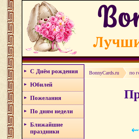
С Днём рождения
BonnyCards.ru
по г
Юбилей
Пр
Пожелания
По дням недели
Ближайшие
⇜
праздники