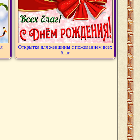
ия
Открытка для женщины с пожеланием всех
благ