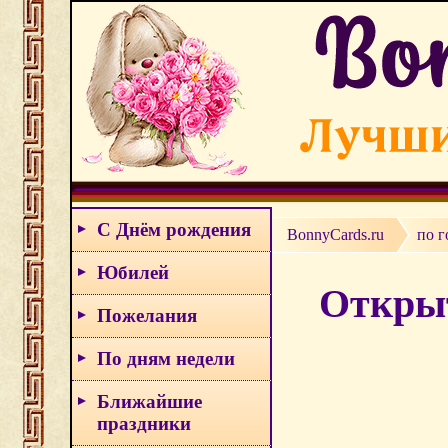
С Днём рождения
BonnyCards.ru
по г
Юбилей
Открыт
Пожелания
По дням недели
Ближайшие
праздники