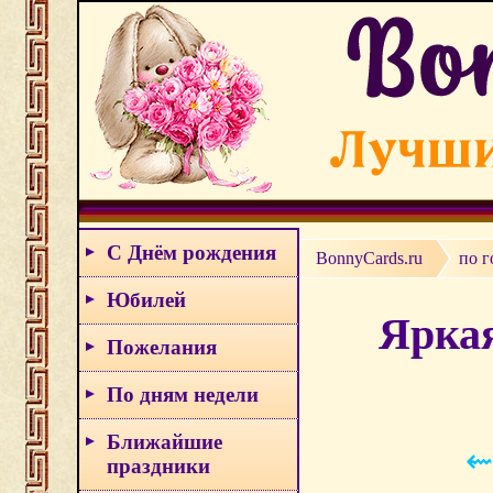
С Днём рождения
BonnyCards.ru
по г
Юбилей
Яркая
Пожелания
По дням недели
Ближайшие
⇜
праздники