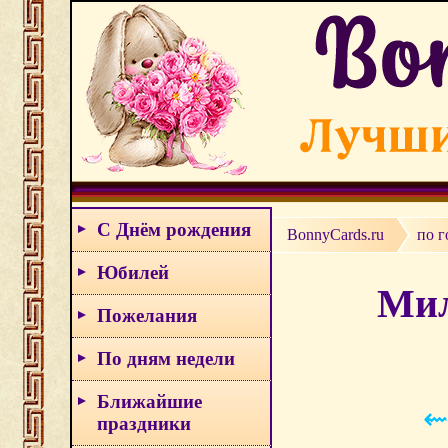
С Днём рождения
BonnyCards.ru
по г
Юбилей
Мил
Пожелания
По дням недели
Ближайшие
⇜
праздники