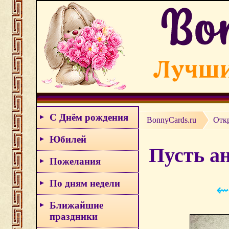
С Днём рождения
BonnyCards.ru
Отк
Юбилей
Пусть ан
Пожелания
По дням недели
⇜
Ближайшие
праздники