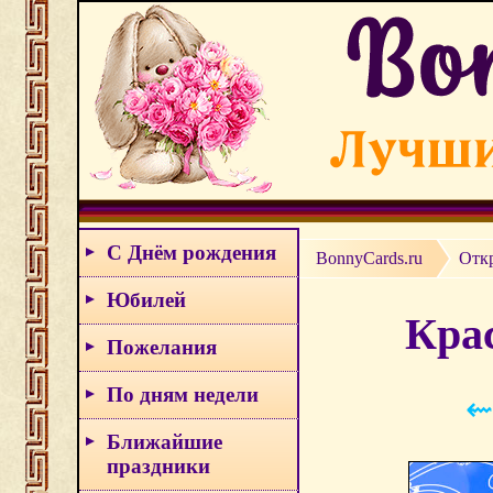
С Днём рождения
BonnyCards.ru
Отк
Юбилей
Крас
Пожелания
По дням недели
⇜
Ближайшие
праздники