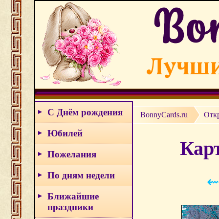
С Днём рождения
BonnyCards.ru
Отк
Юбилей
Кар
Пожелания
По дням недели
⇜
Ближайшие
праздники