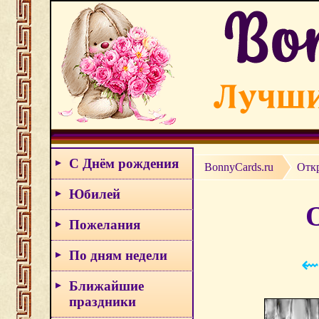
С Днём рождения
BonnyCards.ru
Отк
Юбилей
Пожелания
По дням недели
⇜
Ближайшие
праздники