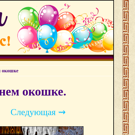
м окошке
нем окошке.
Следующая ⇝