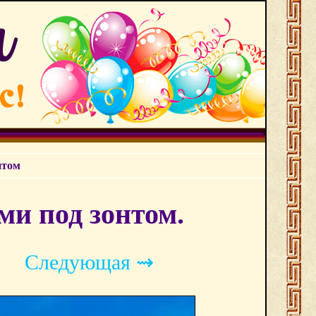
нтом
и под зонтом.
Следующая ⇝