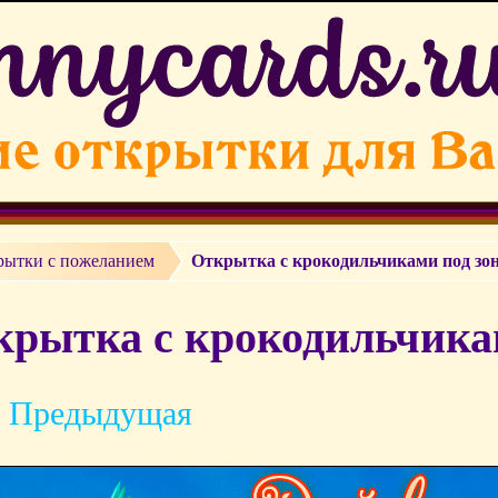
рытки c пожеланием
Открытка с крокодильчиками под зо
рытка с крокодильчикам
 Предыдущая