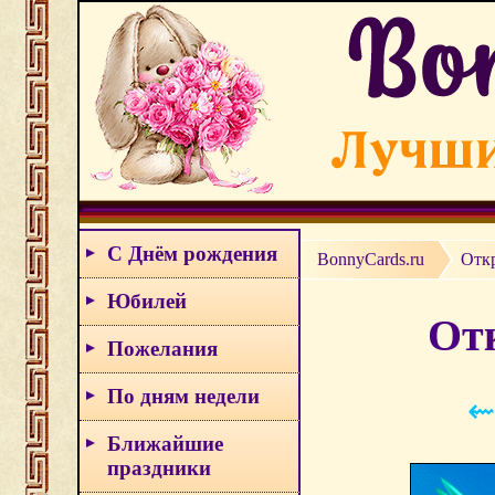
С Днём рождения
BonnyCards.ru
Отк
Юбилей
Отк
Пожелания
По дням недели
⇜
Ближайшие
праздники