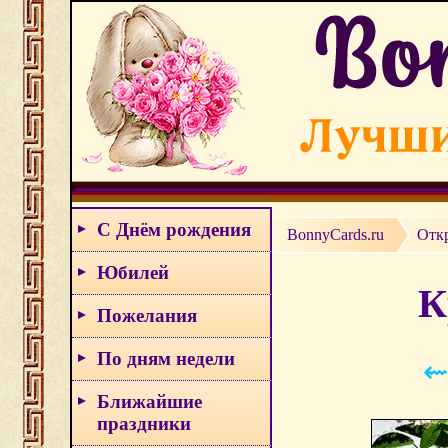
С Днём рождения
BonnyCards.ru
Отк
Юбилей
К
Пожелания
По дням недели
⇜
Ближайшие
праздники